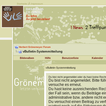
Startseite
|Â
Impressum
DAS IST LOS
CD / VINYL
Â» Infos
Â» jetzt bestellen!
Herbert Grönemeyer Forum
vBulletin-Systemmitteilung
Bilderalben
Hilfe
Benutzerliste
Kalender
vBulletin-Systemmitteilung
Du bist nicht angemeldet oder du hast keine Recht
Du bist nicht angemeldet. Bitte fül
versuche es erneut.
Du hast keine ausreichenden Rech
der Fall sein, wenn du Beiträge 
administrative bzw. andere nicht e
Du versuchst einen Beitrag zu ver
wartest noch auf die Aktivierung d