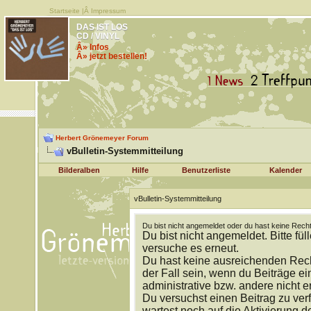
Startseite
|Â
Impressum
DAS IST LOS
CD / VINYL
Â» Infos
Â» jetzt bestellen!
Herbert Grönemeyer Forum
vBulletin-Systemmitteilung
Bilderalben
Hilfe
Benutzerliste
Kalender
vBulletin-Systemmitteilung
Du bist nicht angemeldet oder du hast keine Recht
Du bist nicht angemeldet. Bitte fül
versuche es erneut.
Du hast keine ausreichenden Rech
der Fall sein, wenn du Beiträge 
administrative bzw. andere nicht e
Du versuchst einen Beitrag zu ver
wartest noch auf die Aktivierung d