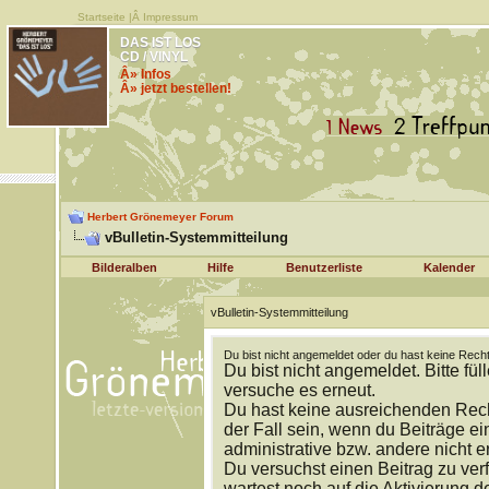
Startseite
|Â
Impressum
DAS IST LOS
CD / VINYL
Â» Infos
Â» jetzt bestellen!
Herbert Grönemeyer Forum
vBulletin-Systemmitteilung
Bilderalben
Hilfe
Benutzerliste
Kalender
vBulletin-Systemmitteilung
Du bist nicht angemeldet oder du hast keine Recht
Du bist nicht angemeldet. Bitte fül
versuche es erneut.
Du hast keine ausreichenden Rech
der Fall sein, wenn du Beiträge 
administrative bzw. andere nicht e
Du versuchst einen Beitrag zu ver
wartest noch auf die Aktivierung d