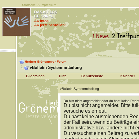
Startseite
|Â
Impressum
DAS IST LOS
CD / VINYL
Â» Infos
Â» jetzt bestellen!
Herbert Grönemeyer Forum
vBulletin-Systemmitteilung
Bilderalben
Hilfe
Benutzerliste
Kalender
vBulletin-Systemmitteilung
Du bist nicht angemeldet oder du hast keine Recht
Du bist nicht angemeldet. Bitte fül
versuche es erneut.
Du hast keine ausreichenden Rech
der Fall sein, wenn du Beiträge 
administrative bzw. andere nicht e
Du versuchst einen Beitrag zu ver
wartest noch auf die Aktivierung d