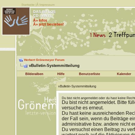
Startseite
|Â
Impressum
DAS IST LOS
CD / VINYL
Â» Infos
Â» jetzt bestellen!
Herbert Grönemeyer Forum
vBulletin-Systemmitteilung
Bilderalben
Hilfe
Benutzerliste
Kalender
vBulletin-Systemmitteilung
Du bist nicht angemeldet oder du hast keine Recht
Du bist nicht angemeldet. Bitte fül
versuche es erneut.
Du hast keine ausreichenden Rech
der Fall sein, wenn du Beiträge 
administrative bzw. andere nicht e
Du versuchst einen Beitrag zu ver
wartest noch auf die Aktivierung d