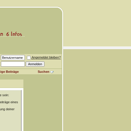
Angemeldet bleiben?
ige Beiträge
Suchen
e sein:
eiträge eines
rung deiner