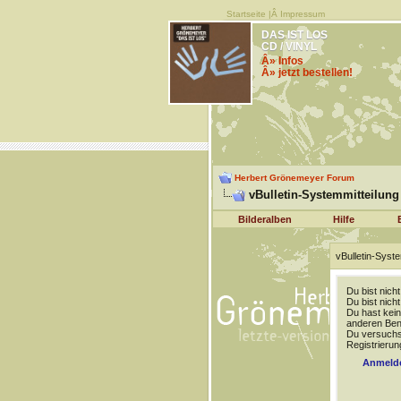
Startseite
|Â
Impressum
DAS IST LOS
CD / VINYL
Â» Infos
Â» jetzt bestellen!
Herbert Grönemeyer Forum
vBulletin-Systemmitteilung
Bilderalben
Hilfe
vBulletin-Syste
Du bist nich
Du bist nich
Du hast kein
anderen Benu
Du versuchst
Registrierun
Anmeld