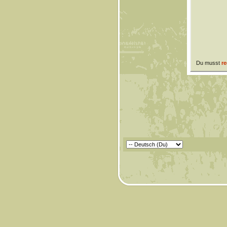
Du musst
re