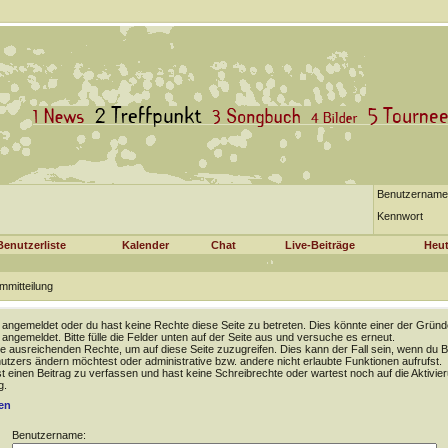
Benutzername
Kennwort
Benutzerliste
Kalender
Chat
Live-Beiträge
Heut
mmitteilung
t angemeldet oder du hast keine Rechte diese Seite zu betreten. Dies könnte einer der Gründ
t angemeldet. Bitte fülle die Felder unten auf der Seite aus und versuche es erneut.
e ausreichenden Rechte, um auf diese Seite zuzugreifen. Dies kann der Fall sein, wenn du B
tzers ändern möchtest oder administrative bzw. andere nicht erlaubte Funktionen aufrufst.
 einen Beitrag zu verfassen und hast keine Schreibrechte oder wartest noch auf die Aktivie
g.
en
Benutzername: