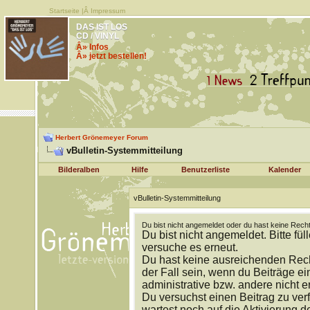
Startseite
|Â
Impressum
DAS IST LOS
CD / VINYL
Â» Infos
Â» jetzt bestellen!
Herbert Grönemeyer Forum
vBulletin-Systemmitteilung
Bilderalben
Hilfe
Benutzerliste
Kalender
vBulletin-Systemmitteilung
Du bist nicht angemeldet oder du hast keine Recht
Du bist nicht angemeldet. Bitte fül
versuche es erneut.
Du hast keine ausreichenden Rech
der Fall sein, wenn du Beiträge 
administrative bzw. andere nicht e
Du versuchst einen Beitrag zu ver
wartest noch auf die Aktivierung d