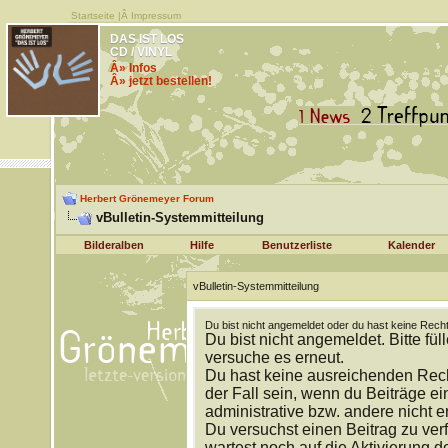
Startseite
|Â
Impressum
DAS IST LOS
CD / VINYL
Â» Infos
Â» jetzt bestellen!
Herbert Grönemeyer Forum
vBulletin-Systemmitteilung
Bilderalben
Hilfe
Benutzerliste
Kalender
vBulletin-Systemmitteilung
Du bist nicht angemeldet oder du hast keine Recht
Du bist nicht angemeldet. Bitte fül
versuche es erneut.
Du hast keine ausreichenden Rech
der Fall sein, wenn du Beiträge 
administrative bzw. andere nicht e
Du versuchst einen Beitrag zu ver
wartest noch auf die Aktivierung d