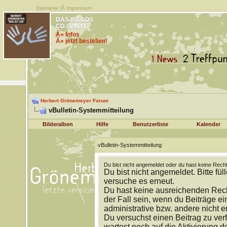
Startseite
|Â
Impressum
DAS IST LOS
CD / VINYL
Â» Infos
Â» jetzt bestellen!
Herbert Grönemeyer Forum
vBulletin-Systemmitteilung
Bilderalben
Hilfe
Benutzerliste
Kalender
vBulletin-Systemmitteilung
Du bist nicht angemeldet oder du hast keine Recht
Du bist nicht angemeldet. Bitte fül
versuche es erneut.
Du hast keine ausreichenden Rech
der Fall sein, wenn du Beiträge 
administrative bzw. andere nicht e
Du versuchst einen Beitrag zu ver
wartest noch auf die Aktivierung d