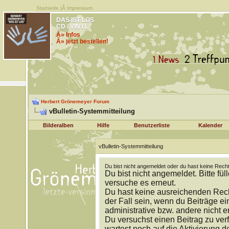
Startseite
|Â
Impressum
DAS IST LOS
CD / VINYL
Â» Infos
Â» jetzt bestellen!
Herbert Grönemeyer Forum
vBulletin-Systemmitteilung
Bilderalben
Hilfe
Benutzerliste
Kalender
vBulletin-Systemmitteilung
Du bist nicht angemeldet oder du hast keine Recht
Du bist nicht angemeldet. Bitte fül
versuche es erneut.
Du hast keine ausreichenden Rech
der Fall sein, wenn du Beiträge 
administrative bzw. andere nicht e
Du versuchst einen Beitrag zu ver
wartest noch auf die Aktivierung d