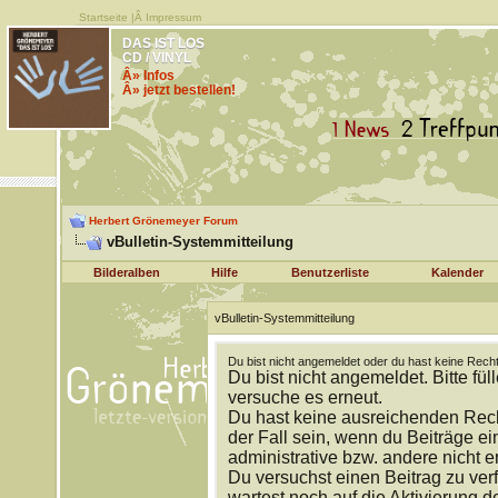
Startseite
|Â
Impressum
DAS IST LOS
CD / VINYL
Â» Infos
Â» jetzt bestellen!
Herbert Grönemeyer Forum
vBulletin-Systemmitteilung
Bilderalben
Hilfe
Benutzerliste
Kalender
vBulletin-Systemmitteilung
Du bist nicht angemeldet oder du hast keine Recht
Du bist nicht angemeldet. Bitte fül
versuche es erneut.
Du hast keine ausreichenden Rech
der Fall sein, wenn du Beiträge 
administrative bzw. andere nicht e
Du versuchst einen Beitrag zu ver
wartest noch auf die Aktivierung d