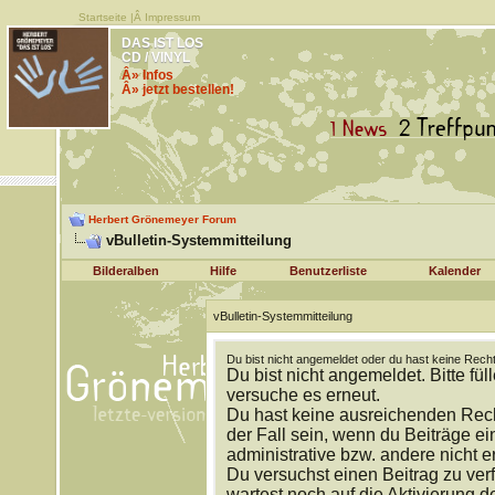
Startseite
|Â
Impressum
DAS IST LOS
CD / VINYL
Â» Infos
Â» jetzt bestellen!
Herbert Grönemeyer Forum
vBulletin-Systemmitteilung
Bilderalben
Hilfe
Benutzerliste
Kalender
vBulletin-Systemmitteilung
Du bist nicht angemeldet oder du hast keine Recht
Du bist nicht angemeldet. Bitte fül
versuche es erneut.
Du hast keine ausreichenden Rech
der Fall sein, wenn du Beiträge 
administrative bzw. andere nicht e
Du versuchst einen Beitrag zu ver
wartest noch auf die Aktivierung d