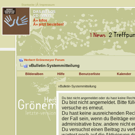
Startseite
|Â
Impressum
DAS IST LOS
CD / VINYL
Â» Infos
Â» jetzt bestellen!
Herbert Grönemeyer Forum
vBulletin-Systemmitteilung
Bilderalben
Hilfe
Benutzerliste
Kalender
vBulletin-Systemmitteilung
Du bist nicht angemeldet oder du hast keine Recht
Du bist nicht angemeldet. Bitte fül
versuche es erneut.
Du hast keine ausreichenden Rech
der Fall sein, wenn du Beiträge 
administrative bzw. andere nicht e
Du versuchst einen Beitrag zu ver
wartest noch auf die Aktivierung d