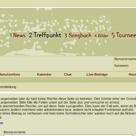
Benutzername
Kennwort
Benutzerliste
Kalender
Chat
Live-Beiträge
Heut
mmitteilung
t angemeldet oder du hast keine Rechte diese Seite zu betreten. Dies könnte einer der Gründ
t angemeldet. Bitte fülle die Felder unten auf der Seite aus und versuche es erneut.
e ausreichenden Rechte, um auf diese Seite zuzugreifen. Dies kann der Fall sein, wenn du B
tzers ändern möchtest oder administrative bzw. andere nicht erlaubte Funktionen aufrufst.
 einen Beitrag zu verfassen und hast keine Schreibrechte oder wartest noch auf die Aktivie
g.
en
Benutzername: