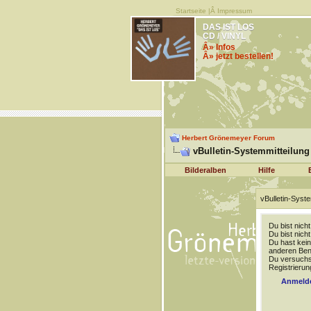
Startseite
|Â
Impressum
DAS IST LOS
CD / VINYL
Â» Infos
Â» jetzt bestellen!
Herbert Grönemeyer Forum
vBulletin-Systemmitteilung
Bilderalben
Hilfe
vBulletin-Syste
Du bist nich
Du bist nich
Du hast kein
anderen Benu
Du versuchst
Registrierun
Anmeld