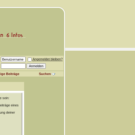
Angemeldet bleiben?
ige Beiträge
Suchen
e sein:
eiträge eines
rung deiner