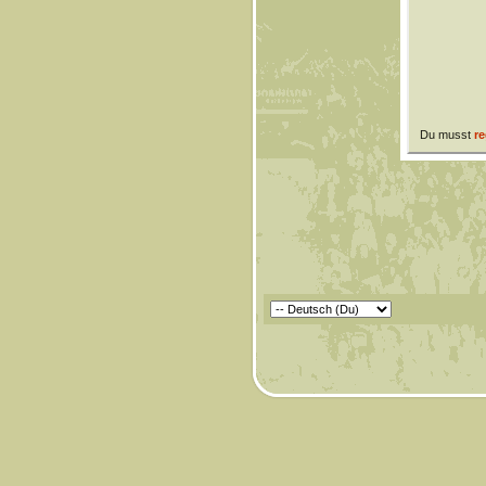
Du musst
re