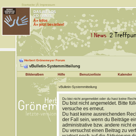
Startseite
|Â
Impressum
DAS IST LOS
CD / VINYL
Â» Infos
Â» jetzt bestellen!
Herbert Grönemeyer Forum
vBulletin-Systemmitteilung
Bilderalben
Hilfe
Benutzerliste
Kalender
vBulletin-Systemmitteilung
Du bist nicht angemeldet oder du hast keine Recht
Du bist nicht angemeldet. Bitte fül
versuche es erneut.
Du hast keine ausreichenden Rech
der Fall sein, wenn du Beiträge 
administrative bzw. andere nicht e
Du versuchst einen Beitrag zu ver
wartest noch auf die Aktivierung d