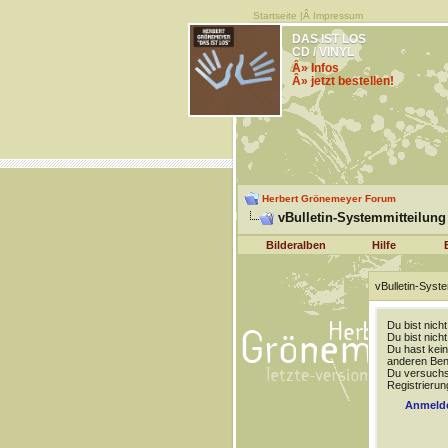
Startseite
|Â
Impressum
DAS IST LOS
CD / VINYL
Â» Infos
Â» jetzt bestellen!
Herbert Grönemeyer Forum
vBulletin-Systemmitteilung
Bilderalben
Hilfe
vBulletin-Syste
Du bist nich
Du bist nich
Du hast kein
anderen Benu
Du versuchst
Registrierun
Anmeld