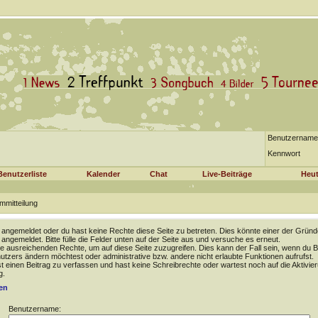
Benutzername
Kennwort
Benutzerliste
Kalender
Chat
Live-Beiträge
Heut
mmitteilung
t angemeldet oder du hast keine Rechte diese Seite zu betreten. Dies könnte einer der Gründ
t angemeldet. Bitte fülle die Felder unten auf der Seite aus und versuche es erneut.
e ausreichenden Rechte, um auf diese Seite zuzugreifen. Dies kann der Fall sein, wenn du B
tzers ändern möchtest oder administrative bzw. andere nicht erlaubte Funktionen aufrufst.
 einen Beitrag zu verfassen und hast keine Schreibrechte oder wartest noch auf die Aktivie
g.
en
Benutzername: