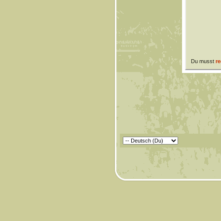
Du musst
re