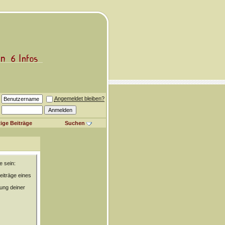
Angemeldet bleiben?
ige Beiträge
Suchen
e sein:
eiträge eines
rung deiner