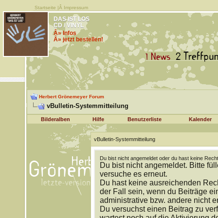
Startseite
|Â
Impressum
DAS IST LOS
CD / VINYL
Â» Infos
Â» jetzt bestellen!
Herbert Grönemeyer Forum
vBulletin-Systemmitteilung
Bilderalben
Hilfe
Benutzerliste
Kalender
vBulletin-Systemmitteilung
Du bist nicht angemeldet oder du hast keine Recht
Du bist nicht angemeldet. Bitte fül
versuche es erneut.
Du hast keine ausreichenden Rech
der Fall sein, wenn du Beiträge 
administrative bzw. andere nicht e
Du versuchst einen Beitrag zu ver
wartest noch auf die Aktivierung d