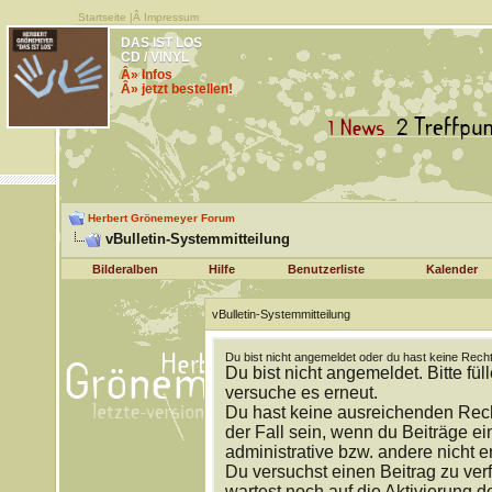
Startseite
|Â
Impressum
DAS IST LOS
CD / VINYL
Â» Infos
Â» jetzt bestellen!
Herbert Grönemeyer Forum
vBulletin-Systemmitteilung
Bilderalben
Hilfe
Benutzerliste
Kalender
vBulletin-Systemmitteilung
Du bist nicht angemeldet oder du hast keine Recht
Du bist nicht angemeldet. Bitte fül
versuche es erneut.
Du hast keine ausreichenden Rech
der Fall sein, wenn du Beiträge 
administrative bzw. andere nicht e
Du versuchst einen Beitrag zu ver
wartest noch auf die Aktivierung d