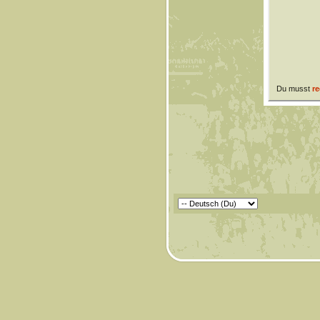
Du musst
re