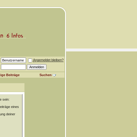
Angemeldet bleiben?
ige Beiträge
Suchen
e sein:
eiträge eines
rung deiner