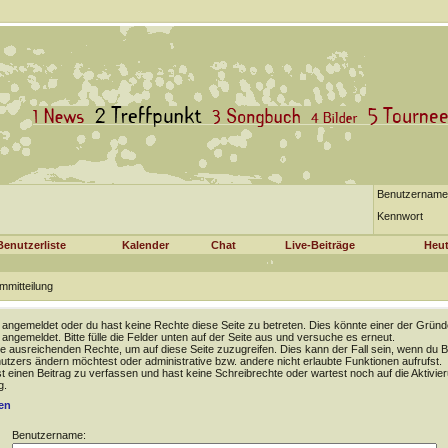
Benutzername
Kennwort
Benutzerliste
Kalender
Chat
Live-Beiträge
Heut
mmitteilung
t angemeldet oder du hast keine Rechte diese Seite zu betreten. Dies könnte einer der Gründ
t angemeldet. Bitte fülle die Felder unten auf der Seite aus und versuche es erneut.
e ausreichenden Rechte, um auf diese Seite zuzugreifen. Dies kann der Fall sein, wenn du B
tzers ändern möchtest oder administrative bzw. andere nicht erlaubte Funktionen aufrufst.
 einen Beitrag zu verfassen und hast keine Schreibrechte oder wartest noch auf die Aktivie
g.
en
Benutzername: