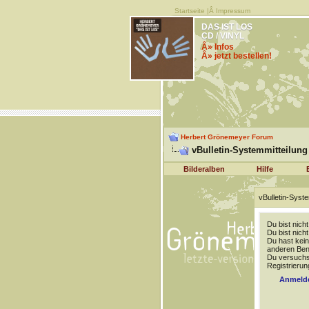
Startseite
|Â
Impressum
DAS IST LOS
CD / VINYL
Â» Infos
Â» jetzt bestellen!
Herbert Grönemeyer Forum
vBulletin-Systemmitteilung
Bilderalben
Hilfe
vBulletin-Syste
Du bist nich
Du bist nich
Du hast kein
anderen Benu
Du versuchst
Registrierun
Anmeld