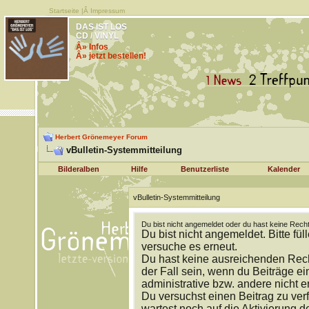
Startseite
|Â
Impressum
DAS IST LOS
CD / VINYL
Â» Infos
Â» jetzt bestellen!
Herbert Grönemeyer Forum
vBulletin-Systemmitteilung
Bilderalben
Hilfe
Benutzerliste
Kalender
vBulletin-Systemmitteilung
Du bist nicht angemeldet oder du hast keine Recht
Du bist nicht angemeldet. Bitte fül
versuche es erneut.
Du hast keine ausreichenden Rech
der Fall sein, wenn du Beiträge 
administrative bzw. andere nicht e
Du versuchst einen Beitrag zu ver
wartest noch auf die Aktivierung d