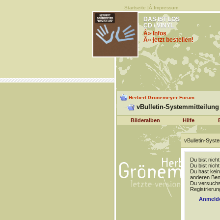
Startseite
|Â
Impressum
DAS IST LOS
CD / VINYL
Â» Infos
Â» jetzt bestellen!
Herbert Grönemeyer Forum
vBulletin-Systemmitteilung
Bilderalben
Hilfe
vBulletin-Syste
Du bist nich
Du bist nich
Du hast kein
anderen Benu
Du versuchst
Registrierun
Anmeld