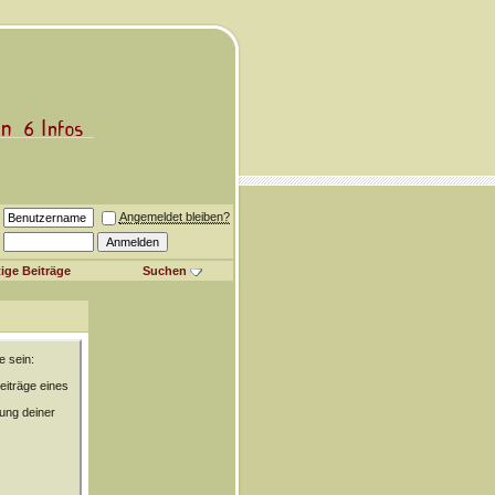
Angemeldet bleiben?
ige Beiträge
Suchen
e sein:
eiträge eines
rung deiner