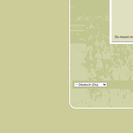
Du musst
re