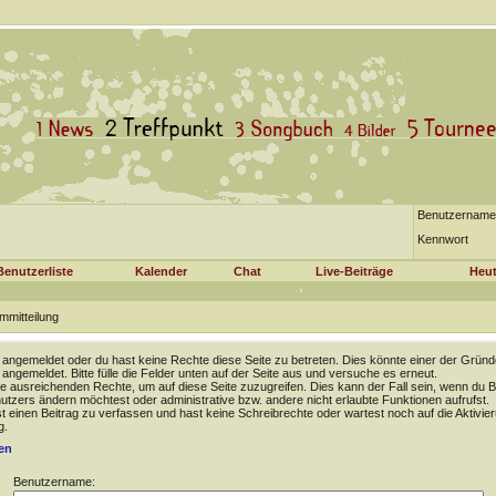
Benutzername
Kennwort
Benutzerliste
Kalender
Chat
Live-Beiträge
Heut
mmitteilung
t angemeldet oder du hast keine Rechte diese Seite zu betreten. Dies könnte einer der Gründ
t angemeldet. Bitte fülle die Felder unten auf der Seite aus und versuche es erneut.
e ausreichenden Rechte, um auf diese Seite zuzugreifen. Dies kann der Fall sein, wenn du B
tzers ändern möchtest oder administrative bzw. andere nicht erlaubte Funktionen aufrufst.
 einen Beitrag zu verfassen und hast keine Schreibrechte oder wartest noch auf die Aktivie
g.
en
Benutzername: