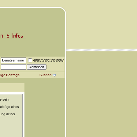
Angemeldet bleiben?
ige Beiträge
Suchen
e sein:
eiträge eines
rung deiner