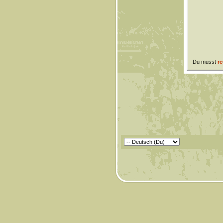
Du musst
re