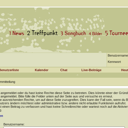
Benutzername
Kennwort
Benutzerliste
Kalender
Chat
Live-Beiträge
Heut
mmitteilung
t angemeldet oder du hast keine Rechte diese Seite zu betreten. Dies könnte einer der Gründ
t angemeldet. Bitte fülle die Felder unten auf der Seite aus und versuche es erneut.
e ausreichenden Rechte, um auf diese Seite zuzugreifen. Dies kann der Fall sein, wenn du B
tzers ändern möchtest oder administrative bzw. andere nicht erlaubte Funktionen aufrufst.
 einen Beitrag zu verfassen und hast keine Schreibrechte oder wartest noch auf die Aktivie
g.
en
Benutzername: