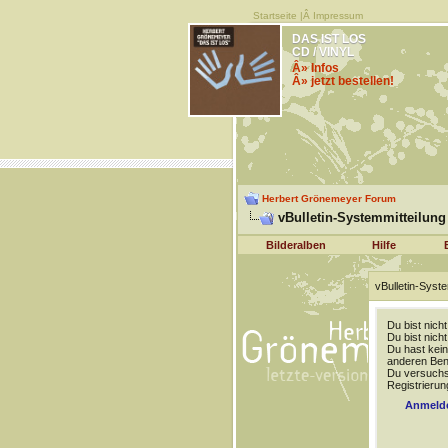
Startseite
|Â
Impressum
DAS IST LOS
CD / VINYL
Â» Infos
Â» jetzt bestellen!
Herbert Grönemeyer Forum
vBulletin-Systemmitteilung
Bilderalben
Hilfe
vBulletin-Syste
Du bist nich
Du bist nich
Du hast kein
anderen Benu
Du versuchst
Registrierun
Anmeld