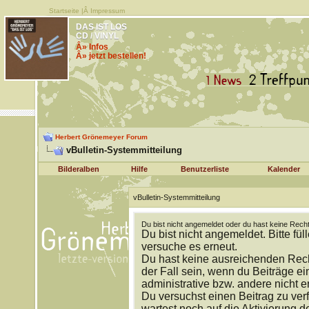
Startseite
|Â
Impressum
DAS IST LOS
CD / VINYL
Â» Infos
Â» jetzt bestellen!
Herbert Grönemeyer Forum
vBulletin-Systemmitteilung
Bilderalben
Hilfe
Benutzerliste
Kalender
vBulletin-Systemmitteilung
Du bist nicht angemeldet oder du hast keine Recht
Du bist nicht angemeldet. Bitte fül
versuche es erneut.
Du hast keine ausreichenden Rech
der Fall sein, wenn du Beiträge 
administrative bzw. andere nicht e
Du versuchst einen Beitrag zu ver
wartest noch auf die Aktivierung d