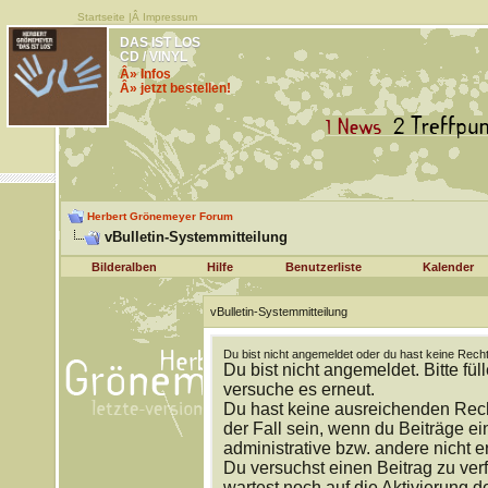
Startseite
|Â
Impressum
DAS IST LOS
CD / VINYL
Â» Infos
Â» jetzt bestellen!
Herbert Grönemeyer Forum
vBulletin-Systemmitteilung
Bilderalben
Hilfe
Benutzerliste
Kalender
vBulletin-Systemmitteilung
Du bist nicht angemeldet oder du hast keine Recht
Du bist nicht angemeldet. Bitte fül
versuche es erneut.
Du hast keine ausreichenden Rech
der Fall sein, wenn du Beiträge 
administrative bzw. andere nicht e
Du versuchst einen Beitrag zu ver
wartest noch auf die Aktivierung d