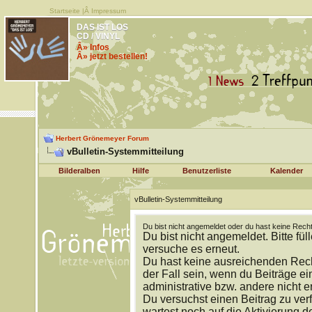
Startseite
|Â
Impressum
DAS IST LOS
CD / VINYL
Â» Infos
Â» jetzt bestellen!
Herbert Grönemeyer Forum
vBulletin-Systemmitteilung
Bilderalben
Hilfe
Benutzerliste
Kalender
vBulletin-Systemmitteilung
Du bist nicht angemeldet oder du hast keine Recht
Du bist nicht angemeldet. Bitte fül
versuche es erneut.
Du hast keine ausreichenden Rech
der Fall sein, wenn du Beiträge 
administrative bzw. andere nicht e
Du versuchst einen Beitrag zu ver
wartest noch auf die Aktivierung d