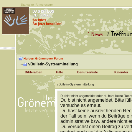
Startseite
|Â
Impressum
DAS IST LOS
CD / VINYL
Â» Infos
Â» jetzt bestellen!
Herbert Grönemeyer Forum
vBulletin-Systemmitteilung
Bilderalben
Hilfe
Benutzerliste
Kalender
vBulletin-Systemmitteilung
Du bist nicht angemeldet oder du hast keine Recht
Du bist nicht angemeldet. Bitte fül
versuche es erneut.
Du hast keine ausreichenden Rech
der Fall sein, wenn du Beiträge 
administrative bzw. andere nicht e
Du versuchst einen Beitrag zu ver
wartest noch auf die Aktivierung d