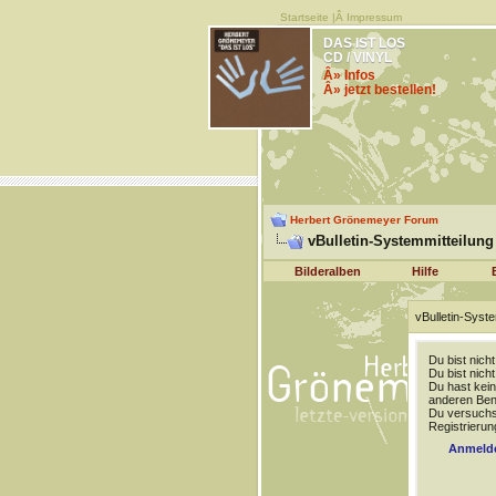
Startseite
|Â
Impressum
DAS IST LOS
CD / VINYL
Â» Infos
Â» jetzt bestellen!
Herbert Grönemeyer Forum
vBulletin-Systemmitteilung
Bilderalben
Hilfe
vBulletin-Syste
Du bist nich
Du bist nich
Du hast kein
anderen Benu
Du versuchst
Registrierun
Anmeld