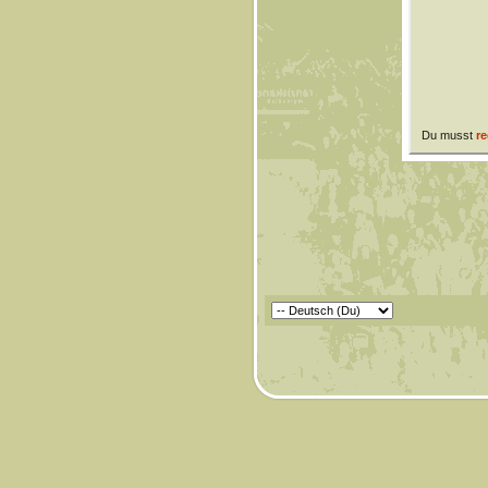
Du musst
re