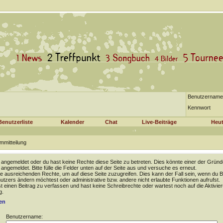
Benutzername
Kennwort
Benutzerliste
Kalender
Chat
Live-Beiträge
Heut
mmitteilung
t angemeldet oder du hast keine Rechte diese Seite zu betreten. Dies könnte einer der Gründ
t angemeldet. Bitte fülle die Felder unten auf der Seite aus und versuche es erneut.
e ausreichenden Rechte, um auf diese Seite zuzugreifen. Dies kann der Fall sein, wenn du B
tzers ändern möchtest oder administrative bzw. andere nicht erlaubte Funktionen aufrufst.
 einen Beitrag zu verfassen und hast keine Schreibrechte oder wartest noch auf die Aktivie
g.
en
Benutzername: