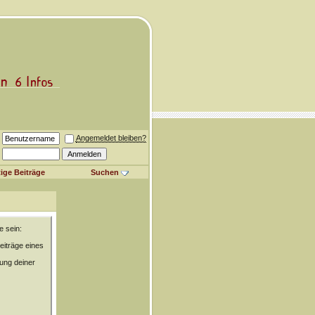
Angemeldet bleiben?
ige Beiträge
Suchen
e sein:
eiträge eines
rung deiner