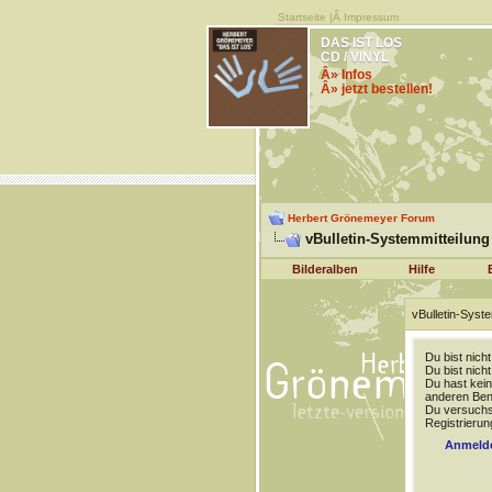
Startseite
|Â
Impressum
DAS IST LOS
CD / VINYL
Â» Infos
Â» jetzt bestellen!
Herbert Grönemeyer Forum
vBulletin-Systemmitteilung
Bilderalben
Hilfe
vBulletin-Syste
Du bist nich
Du bist nich
Du hast kein
anderen Benu
Du versuchst
Registrierun
Anmeld