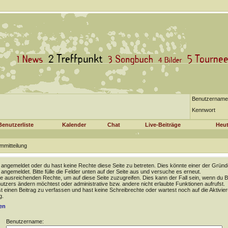
Benutzername
Kennwort
Benutzerliste
Kalender
Chat
Live-Beiträge
Heut
mmitteilung
t angemeldet oder du hast keine Rechte diese Seite zu betreten. Dies könnte einer der Gründ
t angemeldet. Bitte fülle die Felder unten auf der Seite aus und versuche es erneut.
e ausreichenden Rechte, um auf diese Seite zuzugreifen. Dies kann der Fall sein, wenn du B
tzers ändern möchtest oder administrative bzw. andere nicht erlaubte Funktionen aufrufst.
 einen Beitrag zu verfassen und hast keine Schreibrechte oder wartest noch auf die Aktivie
g.
en
Benutzername: