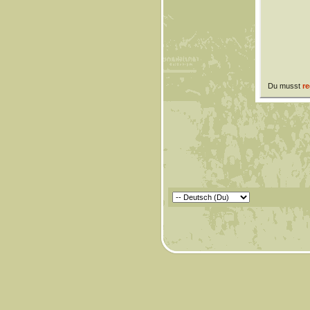
Du musst
re