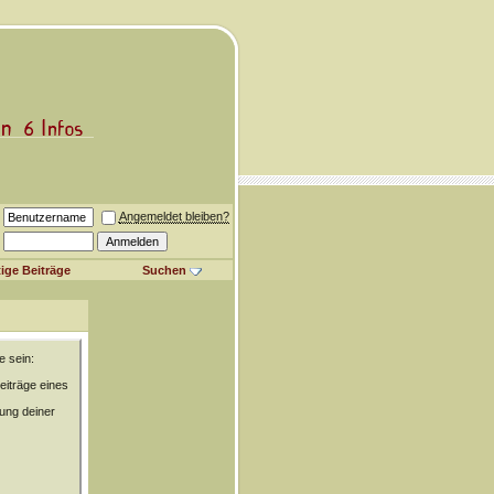
Angemeldet bleiben?
ige Beiträge
Suchen
e sein:
eiträge eines
rung deiner