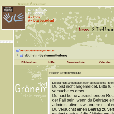
Startseite
|Â
Impressum
DAS IST LOS
CD / VINYL
Â» Infos
Â» jetzt bestellen!
Herbert Grönemeyer Forum
vBulletin-Systemmitteilung
Bilderalben
Hilfe
Benutzerliste
Kalender
vBulletin-Systemmitteilung
Du bist nicht angemeldet oder du hast keine Recht
Du bist nicht angemeldet. Bitte fül
versuche es erneut.
Du hast keine ausreichenden Rech
der Fall sein, wenn du Beiträge 
administrative bzw. andere nicht e
Du versuchst einen Beitrag zu ver
wartest noch auf die Aktivierung d