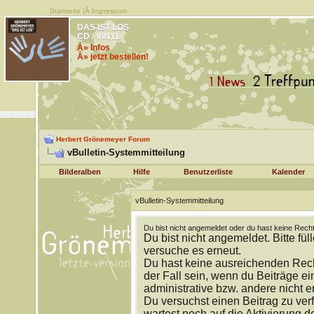
Startseite
|Â
Impressum
DAS IST LOS
CD / VINYL
Â» Infos
Â» jetzt bestellen!
Herbert Grönemeyer Forum
vBulletin-Systemmitteilung
Bilderalben
Hilfe
Benutzerliste
Kalender
vBulletin-Systemmitteilung
Du bist nicht angemeldet oder du hast keine Recht
Du bist nicht angemeldet. Bitte fül
versuche es erneut.
Du hast keine ausreichenden Rech
der Fall sein, wenn du Beiträge 
administrative bzw. andere nicht e
Du versuchst einen Beitrag zu ver
wartest noch auf die Aktivierung d