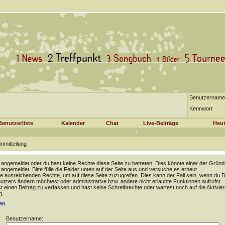
Benutzername
Kennwort
Benutzerliste
Kalender
Chat
Live-Beiträge
Heut
mmitteilung
t angemeldet oder du hast keine Rechte diese Seite zu betreten. Dies könnte einer der Gründ
t angemeldet. Bitte fülle die Felder unten auf der Seite aus und versuche es erneut.
e ausreichenden Rechte, um auf diese Seite zuzugreifen. Dies kann der Fall sein, wenn du B
tzers ändern möchtest oder administrative bzw. andere nicht erlaubte Funktionen aufrufst.
 einen Beitrag zu verfassen und hast keine Schreibrechte oder wartest noch auf die Aktivie
g.
en
Benutzername: