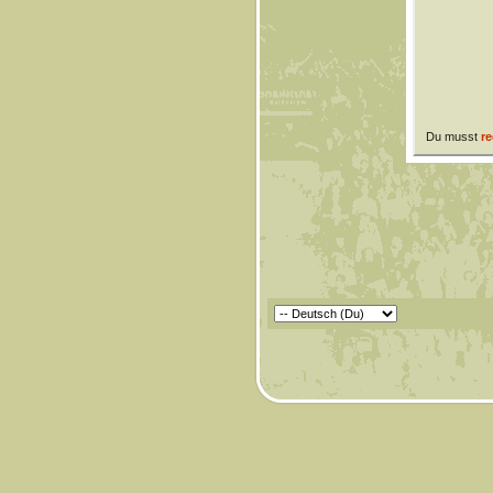
Du musst
re