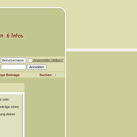
Angemeldet bleiben?
ige Beiträge
Suchen
e sein:
eiträge eines
rung deiner