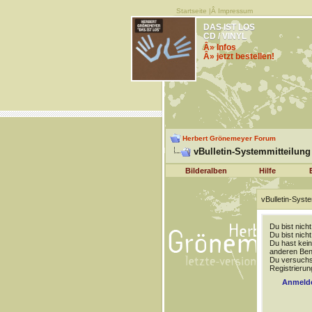
Startseite
|Â
Impressum
DAS IST LOS
CD / VINYL
Â» Infos
Â» jetzt bestellen!
Herbert Grönemeyer Forum
vBulletin-Systemmitteilung
Bilderalben
Hilfe
vBulletin-Syste
Du bist nich
Du bist nich
Du hast kein
anderen Benu
Du versuchst
Registrierun
Anmeld