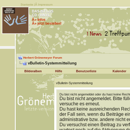
Startseite
|Â
Impressum
DAS IST LOS
CD / VINYL
Â» Infos
Â» jetzt bestellen!
Herbert Grönemeyer Forum
vBulletin-Systemmitteilung
Bilderalben
Hilfe
Benutzerliste
Kalender
vBulletin-Systemmitteilung
Du bist nicht angemeldet oder du hast keine Recht
Du bist nicht angemeldet. Bitte fül
versuche es erneut.
Du hast keine ausreichenden Rech
der Fall sein, wenn du Beiträge 
administrative bzw. andere nicht e
Du versuchst einen Beitrag zu ver
wartest noch auf die Aktivierung d