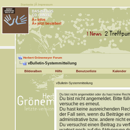
Startseite
|Â
Impressum
DAS IST LOS
CD / VINYL
Â» Infos
Â» jetzt bestellen!
Herbert Grönemeyer Forum
vBulletin-Systemmitteilung
Bilderalben
Hilfe
Benutzerliste
Kalender
vBulletin-Systemmitteilung
Du bist nicht angemeldet oder du hast keine Recht
Du bist nicht angemeldet. Bitte fül
versuche es erneut.
Du hast keine ausreichenden Rech
der Fall sein, wenn du Beiträge 
administrative bzw. andere nicht e
Du versuchst einen Beitrag zu ver
wartest noch auf die Aktivierung d