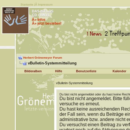
Startseite
|Â
Impressum
DAS IST LOS
CD / VINYL
Â» Infos
Â» jetzt bestellen!
Herbert Grönemeyer Forum
vBulletin-Systemmitteilung
Bilderalben
Hilfe
Benutzerliste
Kalender
vBulletin-Systemmitteilung
Du bist nicht angemeldet oder du hast keine Recht
Du bist nicht angemeldet. Bitte fül
versuche es erneut.
Du hast keine ausreichenden Rech
der Fall sein, wenn du Beiträge 
administrative bzw. andere nicht e
Du versuchst einen Beitrag zu ver
wartest noch auf die Aktivierung d