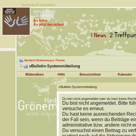
Startseite
|Â
Impressum
DAS IST LOS
CD / VINYL
Â» Infos
Â» jetzt bestellen!
Herbert Grönemeyer Forum
vBulletin-Systemmitteilung
Bilderalben
Hilfe
Benutzerliste
Kalender
vBulletin-Systemmitteilung
Du bist nicht angemeldet oder du hast keine Recht
Du bist nicht angemeldet. Bitte fül
versuche es erneut.
Du hast keine ausreichenden Rech
der Fall sein, wenn du Beiträge 
administrative bzw. andere nicht e
Du versuchst einen Beitrag zu ver
wartest noch auf die Aktivierung d