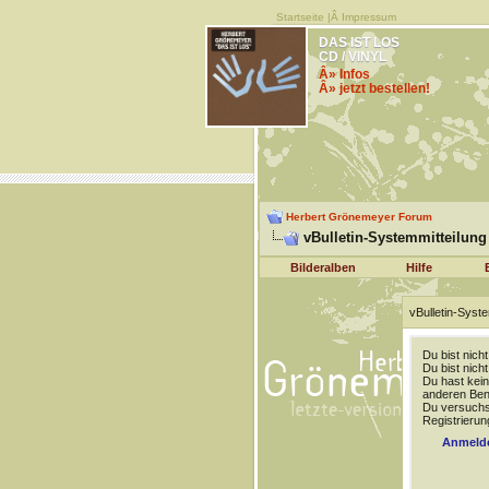
Startseite
|Â
Impressum
DAS IST LOS
CD / VINYL
Â» Infos
Â» jetzt bestellen!
Herbert Grönemeyer Forum
vBulletin-Systemmitteilung
Bilderalben
Hilfe
vBulletin-Syste
Du bist nich
Du bist nich
Du hast kein
anderen Benu
Du versuchst
Registrierun
Anmeld