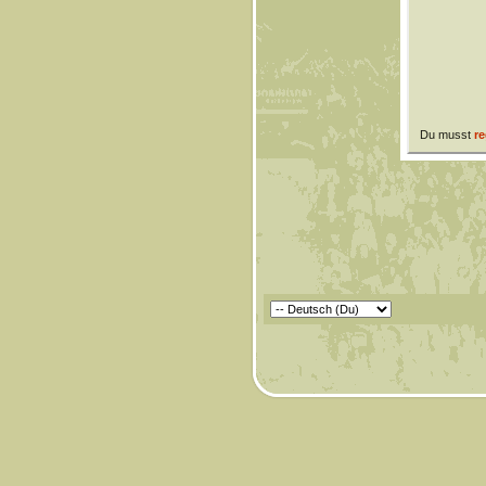
Du musst
re