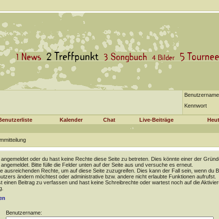
Benutzername
Kennwort
Benutzerliste
Kalender
Chat
Live-Beiträge
Heut
mmitteilung
t angemeldet oder du hast keine Rechte diese Seite zu betreten. Dies könnte einer der Gründ
t angemeldet. Bitte fülle die Felder unten auf der Seite aus und versuche es erneut.
e ausreichenden Rechte, um auf diese Seite zuzugreifen. Dies kann der Fall sein, wenn du B
tzers ändern möchtest oder administrative bzw. andere nicht erlaubte Funktionen aufrufst.
 einen Beitrag zu verfassen und hast keine Schreibrechte oder wartest noch auf die Aktivie
g.
en
Benutzername: