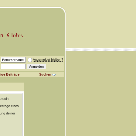
Angemeldet bleiben?
ige Beiträge
Suchen
e sein:
eiträge eines
rung deiner