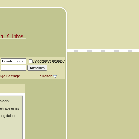
Angemeldet bleiben?
ige Beiträge
Suchen
e sein:
eiträge eines
rung deiner