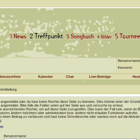
Benutzername
Kennwort
Benutzerliste
Kalender
Chat
Live-Beiträge
Heut
mmitteilung
t angemeldet oder du hast keine Rechte diese Seite zu betreten. Dies könnte einer der Gründ
t angemeldet. Bitte fülle die Felder unten auf der Seite aus und versuche es erneut.
e ausreichenden Rechte, um auf diese Seite zuzugreifen. Dies kann der Fall sein, wenn du B
tzers ändern möchtest oder administrative bzw. andere nicht erlaubte Funktionen aufrufst.
 einen Beitrag zu verfassen und hast keine Schreibrechte oder wartest noch auf die Aktivie
g.
en
Benutzername: