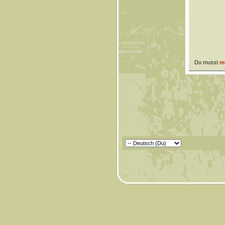
Du musst
re