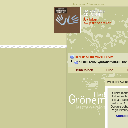
Startseite
|Â
Impressum
DAS IST LOS
CD / VINYL
Â» Infos
Â» jetzt bestellen!
Herbert Grönemeyer Forum
vBulletin-Systemmitteilung
Bilderalben
Hilfe
vBulletin-Syste
Du bist nich
Du bist nich
Du hast kein
anderen Benu
Du versuchst
Registrierun
Anmeld