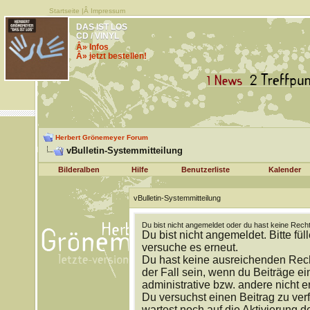
Startseite
|Â
Impressum
DAS IST LOS
CD / VINYL
Â» Infos
Â» jetzt bestellen!
Herbert Grönemeyer Forum
vBulletin-Systemmitteilung
Bilderalben
Hilfe
Benutzerliste
Kalender
vBulletin-Systemmitteilung
Du bist nicht angemeldet oder du hast keine Recht
Du bist nicht angemeldet. Bitte fül
versuche es erneut.
Du hast keine ausreichenden Rech
der Fall sein, wenn du Beiträge 
administrative bzw. andere nicht e
Du versuchst einen Beitrag zu ver
wartest noch auf die Aktivierung d