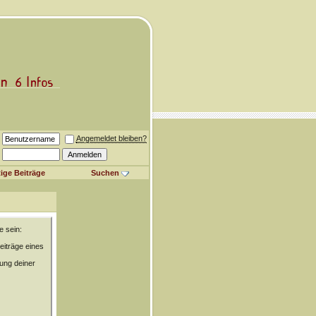
Angemeldet bleiben?
ige Beiträge
Suchen
e sein:
eiträge eines
rung deiner