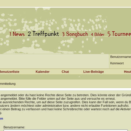
Benutzername
Kennwort
Benutzerliste
Kalender
Chat
Live-Beiträge
Heut
mmitteilung
t angemeldet oder du hast keine Rechte diese Seite zu betreten. Dies könnte einer der Gründ
t angemeldet. Bitte fülle die Felder unten auf der Seite aus und versuche es erneut.
e ausreichenden Rechte, um auf diese Seite zuzugreifen. Dies kann der Fall sein, wenn du B
tzers ändern möchtest oder administrative bzw. andere nicht erlaubte Funktionen aufrufst.
 einen Beitrag zu verfassen und hast keine Schreibrechte oder wartest noch auf die Aktivie
g.
en
Benutzername: