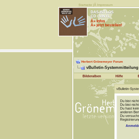
Startseite
|Â
Impressum
DAS IST LOS
CD / VINYL
Â» Infos
Â» jetzt bestellen!
Herbert Grönemeyer Forum
vBulletin-Systemmitteilung
Bilderalben
Hilfe
vBulletin-Syste
Du bist nich
Du bist nich
Du hast kein
anderen Benu
Du versuchst
Registrierun
Anmeld