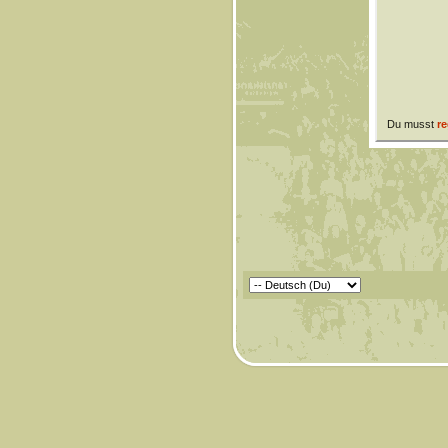
Du musst
re