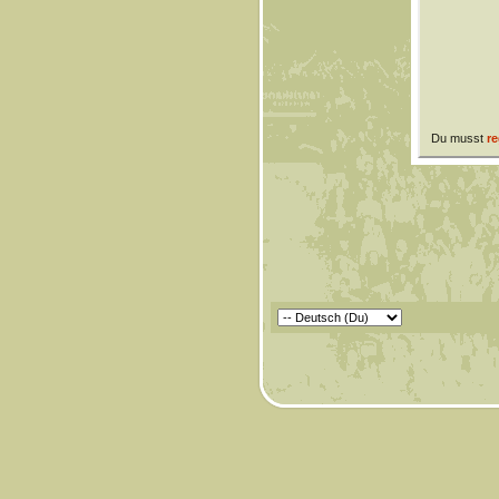
Du musst
re