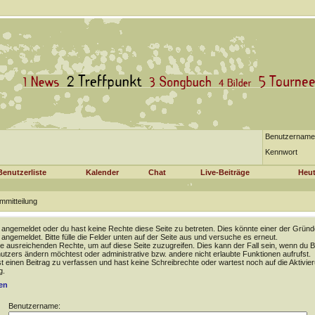
Benutzername
Kennwort
Benutzerliste
Kalender
Chat
Live-Beiträge
Heut
mmitteilung
t angemeldet oder du hast keine Rechte diese Seite zu betreten. Dies könnte einer der Gründ
t angemeldet. Bitte fülle die Felder unten auf der Seite aus und versuche es erneut.
e ausreichenden Rechte, um auf diese Seite zuzugreifen. Dies kann der Fall sein, wenn du B
tzers ändern möchtest oder administrative bzw. andere nicht erlaubte Funktionen aufrufst.
 einen Beitrag zu verfassen und hast keine Schreibrechte oder wartest noch auf die Aktivie
g.
en
Benutzername: