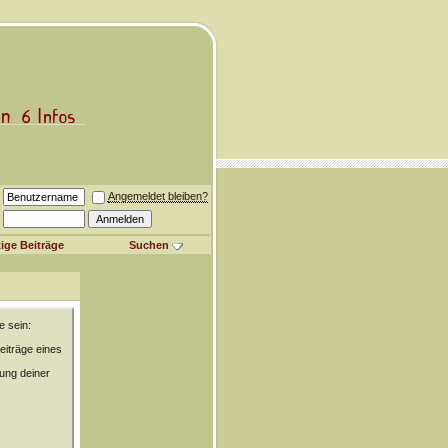
Angemeldet bleiben?
ige Beiträge
Suchen
e sein:
eiträge eines
rung deiner