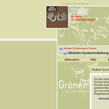
Startseite
|Â
Impressum
DAS IST LOS
CD / VINYL
Â» Infos
Â» jetzt bestellen!
Herbert Grönemeyer Forum
vBulletin-Systemmitteilung
Bilderalben
Hilfe
vBulletin-Syste
Du bist nich
Du bist nich
Du hast kein
anderen Benu
Du versuchst
Registrierun
Anmeld