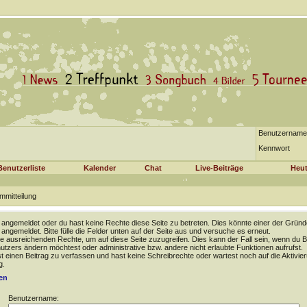
Benutzername
Kennwort
Benutzerliste
Kalender
Chat
Live-Beiträge
Heut
mmitteilung
t angemeldet oder du hast keine Rechte diese Seite zu betreten. Dies könnte einer der Gründ
t angemeldet. Bitte fülle die Felder unten auf der Seite aus und versuche es erneut.
e ausreichenden Rechte, um auf diese Seite zuzugreifen. Dies kann der Fall sein, wenn du B
tzers ändern möchtest oder administrative bzw. andere nicht erlaubte Funktionen aufrufst.
 einen Beitrag zu verfassen und hast keine Schreibrechte oder wartest noch auf die Aktivie
g.
en
Benutzername: