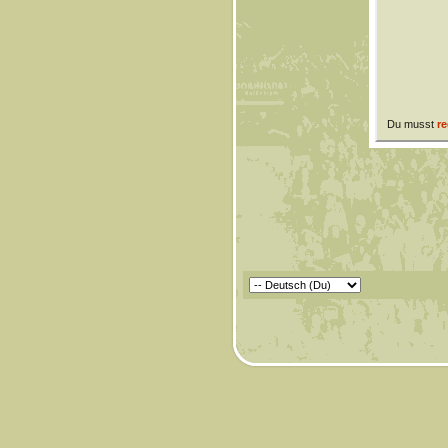
Du musst
re