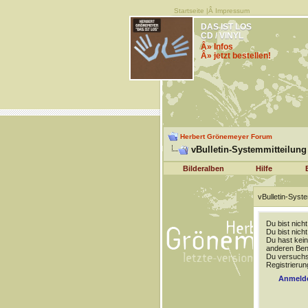
Startseite
|Â
Impressum
DAS IST LOS
CD / VINYL
Â» Infos
Â» jetzt bestellen!
Herbert Grönemeyer Forum
vBulletin-Systemmitteilung
Bilderalben
Hilfe
vBulletin-Syste
Du bist nich
Du bist nich
Du hast kein
anderen Benu
Du versuchst
Registrierun
Anmeld