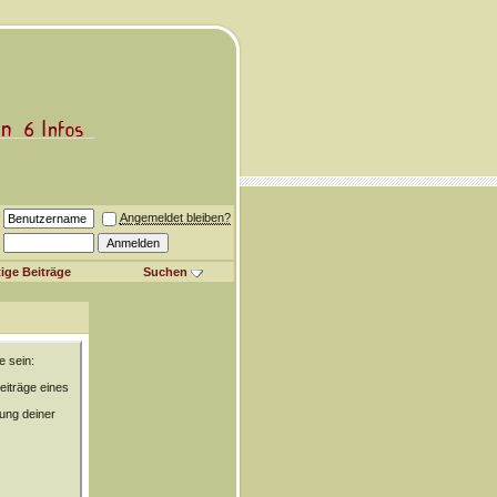
Angemeldet bleiben?
ige Beiträge
Suchen
e sein:
eiträge eines
rung deiner