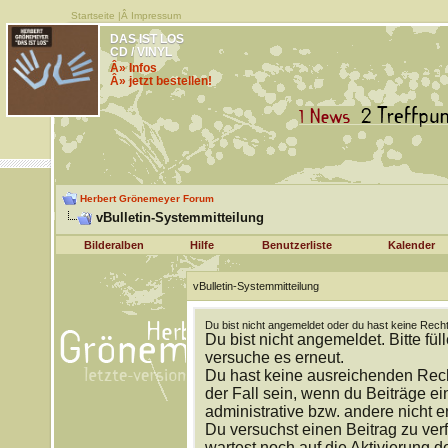
Startseite
|Â
Impressum
DAS IST LOS
CD / VINYL
Â» Infos
Â» jetzt bestellen!
Herbert Grönemeyer Forum
vBulletin-Systemmitteilung
Bilderalben
Hilfe
Benutzerliste
Kalender
vBulletin-Systemmitteilung
Du bist nicht angemeldet oder du hast keine Recht
Du bist nicht angemeldet. Bitte fül
versuche es erneut.
Du hast keine ausreichenden Rech
der Fall sein, wenn du Beiträge 
administrative bzw. andere nicht e
Du versuchst einen Beitrag zu ver
wartest noch auf die Aktivierung d