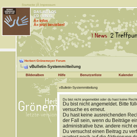
Startseite
|Â
Impressum
DAS IST LOS
CD / VINYL
Â» Infos
Â» jetzt bestellen!
Herbert Grönemeyer Forum
vBulletin-Systemmitteilung
Bilderalben
Hilfe
Benutzerliste
Kalender
vBulletin-Systemmitteilung
Du bist nicht angemeldet oder du hast keine Recht
Du bist nicht angemeldet. Bitte fül
versuche es erneut.
Du hast keine ausreichenden Rech
der Fall sein, wenn du Beiträge 
administrative bzw. andere nicht e
Du versuchst einen Beitrag zu ver
wartest noch auf die Aktivierung d