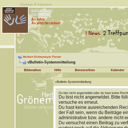
Startseite
|Â
Impressum
DAS IST LOS
CD / VINYL
Â» Infos
Â» jetzt bestellen!
Herbert Grönemeyer Forum
vBulletin-Systemmitteilung
Bilderalben
Hilfe
Benutzerliste
Kalender
vBulletin-Systemmitteilung
Du bist nicht angemeldet oder du hast keine Recht
Du bist nicht angemeldet. Bitte fül
versuche es erneut.
Du hast keine ausreichenden Rech
der Fall sein, wenn du Beiträge 
administrative bzw. andere nicht e
Du versuchst einen Beitrag zu ver
wartest noch auf die Aktivierung d