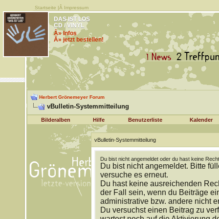
Startseite
|Â
Impressum
DAS IST LOS
CD / VINYL
Â» Infos
Â» jetzt bestellen!
Herbert Grönemeyer Forum
vBulletin-Systemmitteilung
Bilderalben
Hilfe
Benutzerliste
Kalender
vBulletin-Systemmitteilung
Du bist nicht angemeldet oder du hast keine Recht
Du bist nicht angemeldet. Bitte fül
versuche es erneut.
Du hast keine ausreichenden Rech
der Fall sein, wenn du Beiträge 
administrative bzw. andere nicht e
Du versuchst einen Beitrag zu ver
wartest noch auf die Aktivierung d