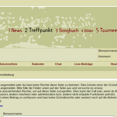
Benutzername
Kennwort
Benutzerliste
Kalender
Chat
Live-Beiträge
Heut
mmitteilung
t angemeldet oder du hast keine Rechte diese Seite zu betreten. Dies könnte einer der Gründ
t angemeldet. Bitte fülle die Felder unten auf der Seite aus und versuche es erneut.
e ausreichenden Rechte, um auf diese Seite zuzugreifen. Dies kann der Fall sein, wenn du B
tzers ändern möchtest oder administrative bzw. andere nicht erlaubte Funktionen aufrufst.
 einen Beitrag zu verfassen und hast keine Schreibrechte oder wartest noch auf die Aktivie
g.
en
Benutzername: