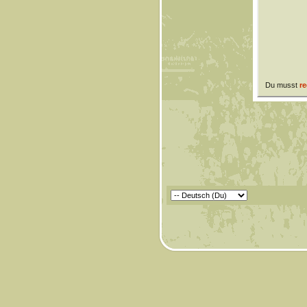
Du musst
re