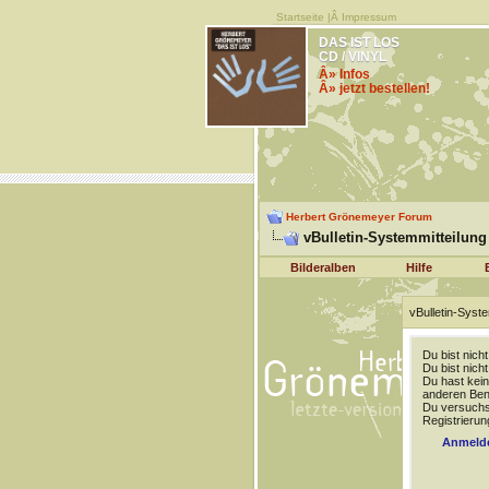
Startseite
|Â
Impressum
DAS IST LOS
CD / VINYL
Â» Infos
Â» jetzt bestellen!
Herbert Grönemeyer Forum
vBulletin-Systemmitteilung
Bilderalben
Hilfe
vBulletin-Syste
Du bist nich
Du bist nich
Du hast kein
anderen Benu
Du versuchst
Registrierun
Anmeld