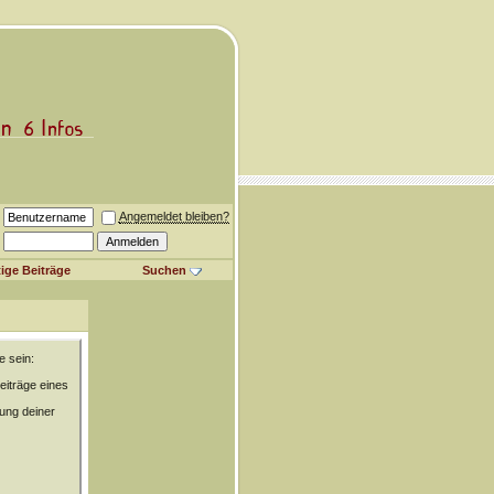
Angemeldet bleiben?
ige Beiträge
Suchen
e sein:
eiträge eines
rung deiner