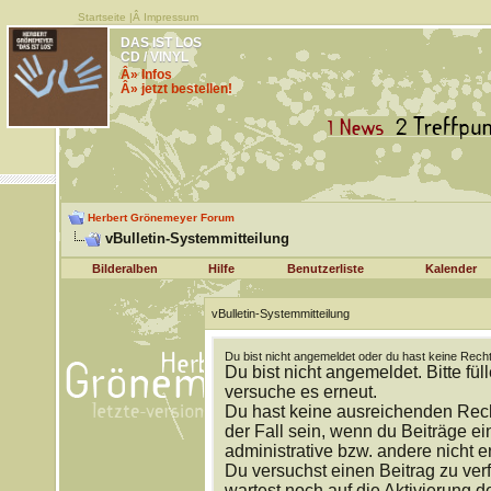
Startseite
|Â
Impressum
DAS IST LOS
CD / VINYL
Â» Infos
Â» jetzt bestellen!
Herbert Grönemeyer Forum
vBulletin-Systemmitteilung
Bilderalben
Hilfe
Benutzerliste
Kalender
vBulletin-Systemmitteilung
Du bist nicht angemeldet oder du hast keine Recht
Du bist nicht angemeldet. Bitte fül
versuche es erneut.
Du hast keine ausreichenden Rech
der Fall sein, wenn du Beiträge 
administrative bzw. andere nicht e
Du versuchst einen Beitrag zu ver
wartest noch auf die Aktivierung d