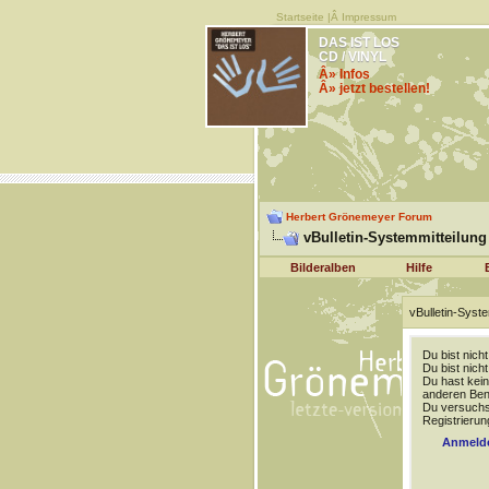
Startseite
|Â
Impressum
DAS IST LOS
CD / VINYL
Â» Infos
Â» jetzt bestellen!
Herbert Grönemeyer Forum
vBulletin-Systemmitteilung
Bilderalben
Hilfe
vBulletin-Syste
Du bist nich
Du bist nich
Du hast kein
anderen Benu
Du versuchst
Registrierun
Anmeld