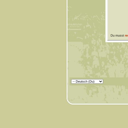
Du musst
re