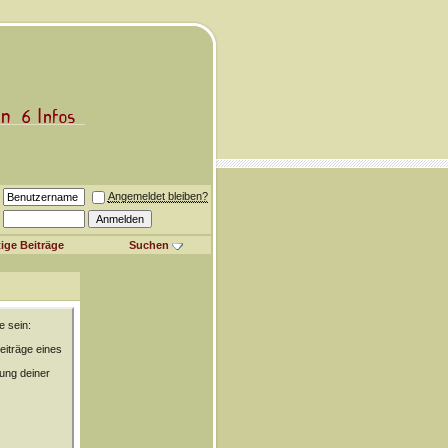
Angemeldet bleiben?
ige Beiträge
Suchen
e sein:
eiträge eines
rung deiner