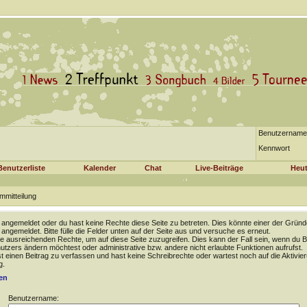
Benutzername
Kennwort
Benutzerliste
Kalender
Chat
Live-Beiträge
Heut
mmitteilung
t angemeldet oder du hast keine Rechte diese Seite zu betreten. Dies könnte einer der Gründ
t angemeldet. Bitte fülle die Felder unten auf der Seite aus und versuche es erneut.
e ausreichenden Rechte, um auf diese Seite zuzugreifen. Dies kann der Fall sein, wenn du B
tzers ändern möchtest oder administrative bzw. andere nicht erlaubte Funktionen aufrufst.
 einen Beitrag zu verfassen und hast keine Schreibrechte oder wartest noch auf die Aktivie
g.
en
Benutzername: