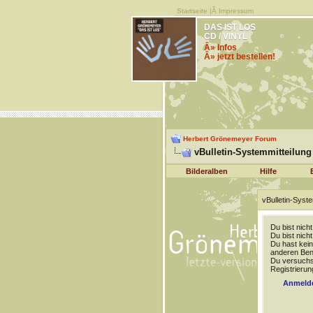
Startseite
|Â
Impressum
DAS IST LOS
CD / VINYL
Â» Infos
Â» jetzt bestellen!
Herbert Grönemeyer Forum
vBulletin-Systemmitteilung
Bilderalben
Hilfe
vBulletin-Syste
Du bist nich
Du bist nich
Du hast kein
anderen Benu
Du versuchst
Registrierun
Anmeld