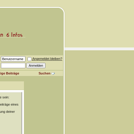
Angemeldet bleiben?
ige Beiträge
Suchen
e sein:
eiträge eines
rung deiner