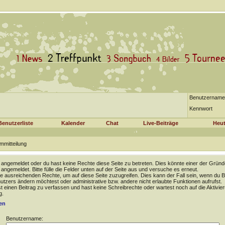
Benutzername
Kennwort
Benutzerliste
Kalender
Chat
Live-Beiträge
Heut
mmitteilung
t angemeldet oder du hast keine Rechte diese Seite zu betreten. Dies könnte einer der Gründ
t angemeldet. Bitte fülle die Felder unten auf der Seite aus und versuche es erneut.
e ausreichenden Rechte, um auf diese Seite zuzugreifen. Dies kann der Fall sein, wenn du B
tzers ändern möchtest oder administrative bzw. andere nicht erlaubte Funktionen aufrufst.
 einen Beitrag zu verfassen und hast keine Schreibrechte oder wartest noch auf die Aktivie
g.
en
Benutzername: