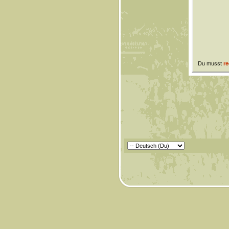
Du musst
re