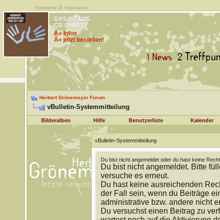
Startseite
|Â
Impressum
DAS IST LOS
CD / VINYL
Â» Infos
Â» jetzt bestellen!
Herbert Grönemeyer Forum
vBulletin-Systemmitteilung
Bilderalben
Hilfe
Benutzerliste
Kalender
vBulletin-Systemmitteilung
Du bist nicht angemeldet oder du hast keine Recht
Du bist nicht angemeldet. Bitte fül
versuche es erneut.
Du hast keine ausreichenden Rech
der Fall sein, wenn du Beiträge 
administrative bzw. andere nicht e
Du versuchst einen Beitrag zu ver
wartest noch auf die Aktivierung d